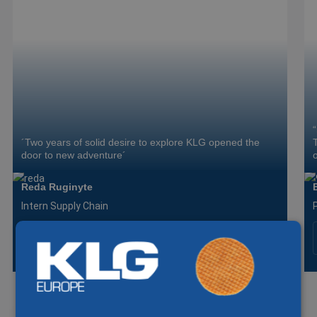
´Two years of solid desire to explore KLG opened the
door to new adventure´
Reda Ruginyte
Intern Supply Chain
The story of Reda
WANT TO KNOW MORE? AYLIN IS HAPPY