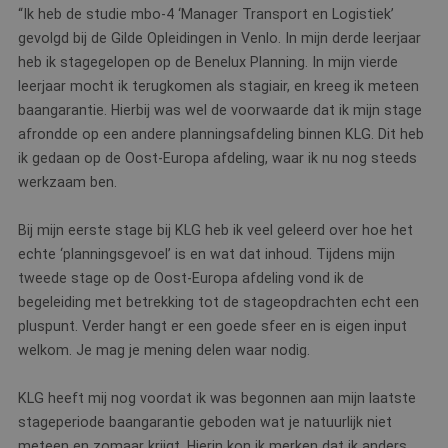
“Ik heb de studie mbo-4 ‘Manager Transport en Logistiek’
gevolgd bij de Gilde Opleidingen in Venlo. In mijn derde leerjaar
heb ik stagegelopen op de Benelux Planning. In mijn vierde
leerjaar mocht ik terugkomen als stagiair, en kreeg ik meteen
baangarantie. Hierbij was wel de voorwaarde dat ik mijn stage
afrondde op een andere planningsafdeling binnen KLG. Dit heb
ik gedaan op de Oost-Europa afdeling, waar ik nu nog steeds
werkzaam ben.
Bij mijn eerste stage bij KLG heb ik veel geleerd over hoe het
echte ‘planningsgevoel’ is en wat dat inhoud. Tijdens mijn
tweede stage op de Oost-Europa afdeling vond ik de
begeleiding met betrekking tot de stageopdrachten echt een
pluspunt. Verder hangt er een goede sfeer en is eigen input
welkom. Je mag je mening delen waar nodig.
KLG heeft mij nog voordat ik was begonnen aan mijn laatste
stageperiode baangarantie geboden wat je natuurlijk niet
meteen en zomaar krijgt. Hierin kon ik merken dat ik anders