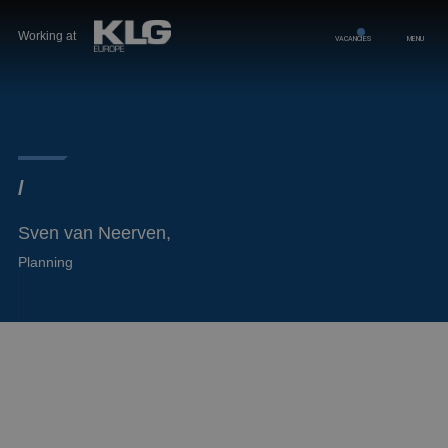
Working at
VACANCIES
MENU
/
Sven van Neerven,
Planning