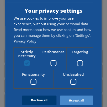
TO HELP YOU!
Your privacy settings
Do you have a question about our jobs or would you like to
We use cookies to improve your user
talk to someone directly? I'll be happy to help you!
experience, without using your personal data.
Read more about how we use cookies and how
Aylin Cekic
you can manage them by clicking on "Settings".
Corporate Recruiter
Privacy Policy
Strictly
Performance
Targeting
necessary
Call Aylin at
+31 (0)77 4402377
Send Aylin an
email
Functionality
Unclassified
Send a
WhatsApp message
Decline all
Accept all
Contact Aylin on
LinkedIn